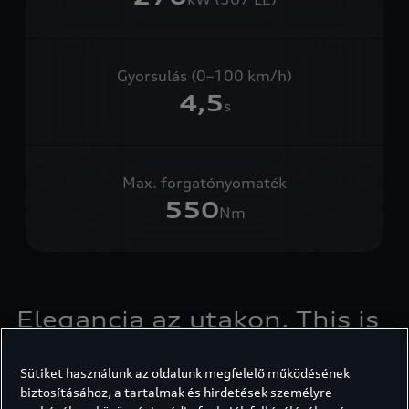
Gyorsulás (0–100 km/h)
4,5
s
Max. forgatónyomaték
550
Nm
Elegancia az utakon. This is
Audi.
Sütiket használunk az oldalunk megfelelő működésének
Az új Audi SQ5 SUV
a lenyűgöző dinamikát ötvözi a
biztosításához, a tartalmak és hirdetések személyre
5