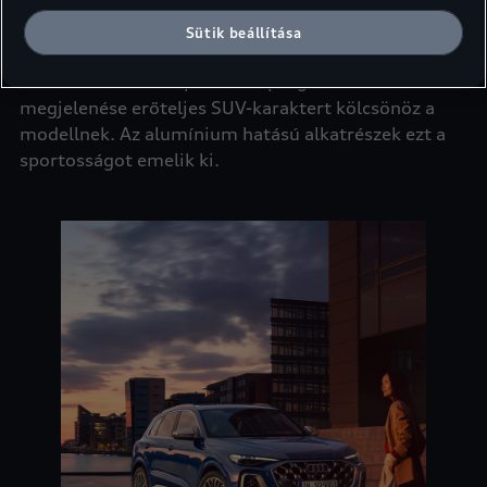
Erőteljes megjelenés
Sütik beállítása
Az Audi SQ5 SUV
sportos és progresszív
5
megjelenése erőteljes SUV-karaktert kölcsönöz a
modellnek. Az alumínium hatású alkatrészek ezt a
sportosságot emelik ki.