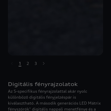
1
2
3
t-highlights.skipLinkText__
Digitális fényrajzolatok
Az S-specifikus fényrajzolattal akár nyolc
különböző digitális fényjelzéspár is
kiválasztható. A második generációs LED Mátrix
fényszórók¹ digitális nappali menetfénye és a