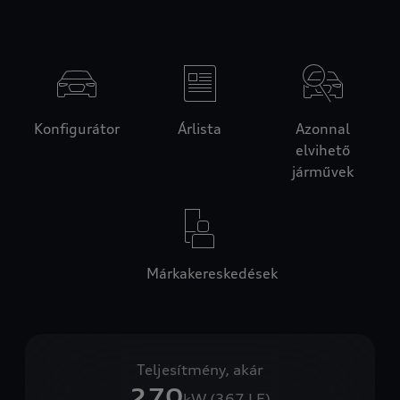
Konfigurátor
Árlista
Azonnal
elvihető
járművek
Márkakereskedések
Teljesítmény, akár
270
kW (367 LE)