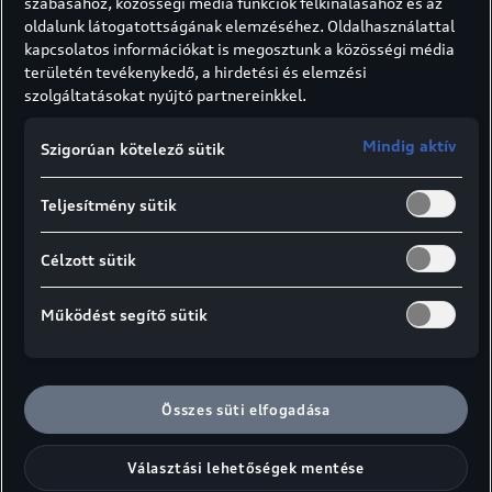
szabásához, közösségi média funkciók felkínálásához és az
mindennapi használattal. Erőteljes formavilága és
oldalunk látogatottságának elemzéséhez. Oldalhasználattal
tágas belső tere S-specifikus elemekkel fokozza a
kapcsolatos információkat is megosztunk a közösségi média
vezetés sportos élményét.
területén tevékenykedő, a hirdetési és elemzési
szolgáltatásokat nyújtó partnereinkkel.
Az ezen az oldalon feltüntetett fogyasztási és
kibocsátási értékek ideiglenes értékek.
Mindig aktív
Szigorúan kötelező sütik
Teljesítmény sütik
Célzott sütik
Működést segítő sütik
Összes süti elfogadása
Választási lehetőségek mentése