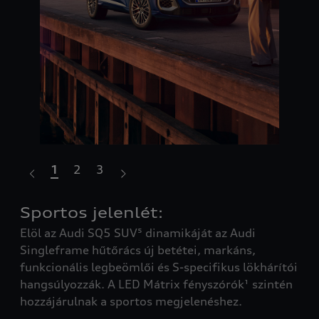
1
2
3
Sportos jelenlét:
Er
Elöl az Audi SQ5 SUV⁵ dinamikáját az Audi
kü
Singleframe hűtőrács új betétei, markáns,
A h
funkcionális legbeömlői és S-specifikus lökhárítói
S-l
hangsúlyozzák. A LED Mátrix fényszórók¹ szintén
l
ára
hozzájárulnak a sportos megjelenéshez.
a
hat