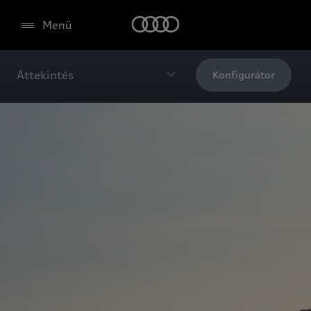
Menü
Áttekintés
Konfigurátor