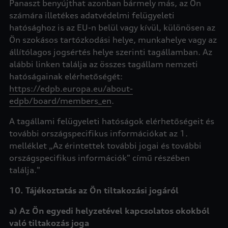
Panaszt benyújthat azonban bármely más, az Ön
számára illetékes adatvédelmi felügyeleti
hatósághoz is az EU-n belül vagy kívül, különösen az
Ön szokásos tartózkodási helye, munkahelye vagy az
állítólagos jogsértés helye szerinti tagállamban. Az
alábbi linken találja az összes tagállam nemzeti
hatóságainak elérhetőségét:
https://edpb.europa.eu/about-
edpb/board/members_en
.
A tagállami felügyeleti hatóságok elérhetőségeit és
további országspecifikus információkat az 1.
melléklet „Az érintettek további jogai és további
országspecifikus információk" című részében
találja."
10. Tájékoztatás az Ön tiltakozási jogáról
a) Az Ön egyedi helyzetével kapcsolatos okokból
való tiltakozás joga