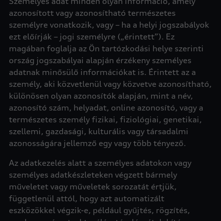
Személyes adat minden olyan információ, amely
azonosított vagy azonosítható természetes
személyre vonatkozik, vagy – ha a helyi jogszabályok
ezt előírják – jogi személyre („érintett”). Ez
magában foglalja az Ön tartózkodási helye szerinti
ország jogszabályai alapján érzékeny személyes
adatnak minősülő információkat is. Érintett az a
személy, aki közvetlenül vagy közvetve azonosítható,
különösen olyan azonosítók alapján, mint a név,
azonosító szám, helyadat, online azonosító, vagy a
természetes személy fizikai, fiziológiai, genetikai,
szellemi, gazdasági, kulturális vagy társadalmi
azonosságára jellemző egy vagy több tényező.
Az adatkezelés alatt a személyes adatokon vagy
személyes adatkészleteken végzett bármely
műveletet vagy műveletek sorozatát értjük,
függetlenül attól, hogy azt automatizált
eszközökkel végzik-e, például gyűjtés, rögzítés,