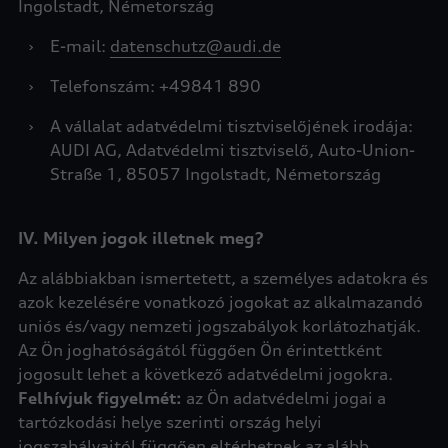
Ingolstadt, Németország
›
E-mail:
datenschutz@audi.de
›
Telefonszám: +49841 890
›
A vállalat adatvédelmi tisztviselőjének irodája:
AUDI AG, Adatvédelmi tisztviselő, Auto-Union-
Straße 1, 85057 Ingolstadt, Németország
IV. Milyen jogok illetnek meg?
Az alábbiakban ismertetett, a személyes adatokra és
azok kezelésére vonatkozó jogokat az alkalmazandó
uniós és/vagy nemzeti jogszabályok korlátozhatják.
Az Ön joghatóságától függően Ön érintettként
jogosult lehet a következő adatvédelmi jogokra.
Felhívjuk figyelmét:
az Ön adatvédelmi jogai a
tartózkodási helye szerinti ország helyi
jogszabályaitól függően eltérhetnek az alább