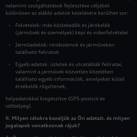
valamint szolgáltatások fejlesztése céljából
különösen az alábbi adatok kezelésére kerülhet sor:
›
Felvételek: más közlekedők és járókelők
(járművek és személyek) képi és videofelvételei
›
Járműadatok: rendszámok és járműveken
található feliratok
›
Egyéb adatok: üzletek és utcatáblák feliratai,
valamint a járművek közvetlen közelében
található egyéb információk, amelyeket külső
érzékelők rögzítenek,
helyadatokkal kiegészítve (GPS-pozíció és
időbélyeg).
II. Milyen célokra kezeljük az Ön adatait, és milyen
jogalapok vonatkoznak rájuk?