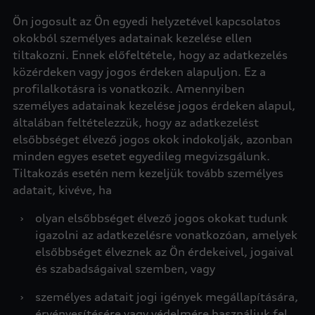
Ön jogosult az Ön egyedi helyzetével kapcsolatos
okokból személyes adatainak kezelése ellen
tiltakozni. Ennek előfeltétele, hogy az adatkezelés
közérdeken vagy jogos érdeken alapuljon. Ez a
profilalkotásra is vonatkozik. Amennyiben
személyes adatainak kezelése jogos érdeken alapul,
általában feltételezzük, hogy az adatkezelést
elsőbbséget élvező jogos okok indokolják, azonban
minden egyes esetet egyedileg megvizsgálunk.
Tiltakozás esetén nem kezeljük tovább személyes
adatait, kivéve, ha
›
olyan elsőbbséget élvező jogos okokat tudunk
igazolni az adatkezelésre vonatkozóan, amelyek
elsőbbséget élveznek az Ön érdekeivel, jogaival
és szabadságaival szemben, vagy
›
személyes adatait jogi igények megállapítására,
érvényesítésére vagy védelmére használjuk fel,