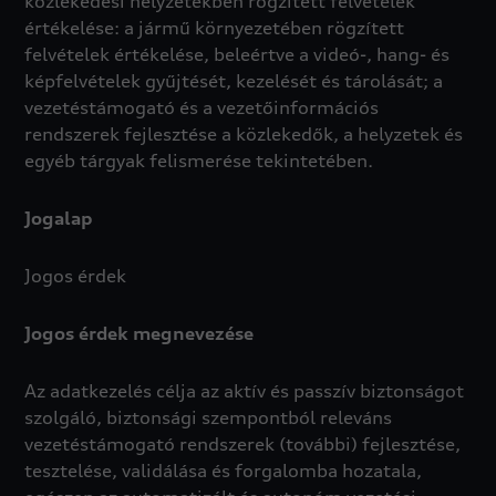
közlekedési helyzetekben rögzített felvételek
értékelése: a jármű környezetében rögzített
felvételek értékelése, beleértve a videó-, hang- és
képfelvételek gyűjtését, kezelését és tárolását; a
vezetéstámogató és a vezetőinformációs
rendszerek fejlesztése a közlekedők, a helyzetek és
egyéb tárgyak felismerése tekintetében.
Jogalap
Jogos érdek
Jogos érdek megnevezése
Az adatkezelés célja az aktív és passzív biztonságot
szolgáló, biztonsági szempontból releváns
vezetéstámogató rendszerek (további) fejlesztése,
tesztelése, validálása és forgalomba hozatala,