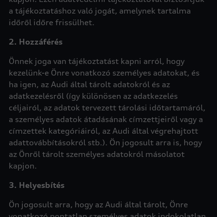
a tájékoztatáshoz való jogát, amelynek tartalma
időről időre frissülhet.
2. Hozzáférés
Önnek joga van tájékoztatást kapni arról, hogy
kezelünk-e Önre vonatkozó személyes adatokat, és
ha igen, az Audi által tárolt adatokról és az
adatkezelésről (így különösen az adatkezelés
céljairól, az adatok tervezett tárolási időtartamáról,
a személyes adatok átadásának címzettjeiről vagy a
címzettek kategóriáiról, az Audi által végrehajtott
adattovábbításokról stb.). Ön jogosult arra is, hogy
az Önről tárolt személyes adatokról másolatot
kapjon.
3. Helyesbítés
Ön jogosult arra, hogy az Audi által tárolt, Önre
vonatkozó pontatlan személyes adatok indokolatlan