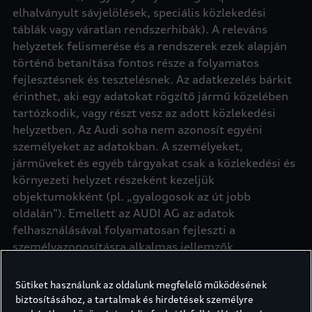
elhalványult sávjelölések, speciális közlekedési
táblák vagy váratlan rendszerhibák). A releváns
helyzetek felismerése és a rendszerek ezek alapján
történő betanítása fontos része a folyamatos
fejlesztésnek és tesztelésnek. Az adatkezelés bárkit
érinthet, aki egy adatokat rögzítő jármű közelében
tartózkodik, vagy részt vesz az adott közlekedési
helyzetben. Az Audi soha nem azonosít egyéni
személyeket az adatokban. A személyeket,
járműveket és egyéb tárgyakat csak a közlekedési és
környezeti helyzet részeként kezeljük
objektumokként (pl. „gyalogosok az út jobb
oldalán"). Emellett az AUDI AG az adatok
felhasználásával folyamatosan fejleszti a
személyazonosításra alkalmas jellemzők
eltávolítását végző szoftvert.
Sütiket használunk az oldalunk megfelelő működésének
biztosításához, a tartalmak és hirdetések személyre