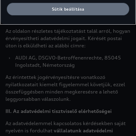
használja a következő elérhetőséget:
Sütik beállítása
https://data-subject-rights.audi.com/
Az oldalon részletes tájékoztatást talál arról, hogyan
érvényesítheti adatvédelmi jogait. Kérését postai
úton is elküldheti az alábbi címre:
›
AUDI AG, DSGVO-Betroffenenrechte, 85045
Ingolstadt, Németország
Az érintettek jogérvényesítésre vonatkozó
nyilatkozatait kiemelt figyelemmel követjük, ezzel
összefüggésben minden megkeresésre a lehető
leggyorsabban válaszolunk.
III. Az adatvédelmi tisztviselő elérhetőségei
Az adatvédelemmel kapcsolatos kérdésekben saját
nyelvén is fordulhat
vállalatunk adatvédelmi