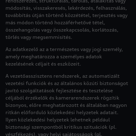
rendszerezés, strukturálás, tárolás, átalakítás vagy
módosítás, visszakeresés, lekérdezés, felhasználás,
továbbítás útján történő közzététel, terjesztés vagy
más módon történő hozzáférhetővé tétel,
összehangolás vagy összekapcsolás, korlátozás,
törlés vagy megsemmisítés.
Az adatkezelő az a természetes vagy jogi személy,
amely meghatározza a személyes adatok
kezelésének céljait és eszközeit.
A vezetőasszisztens rendszerek, az automatizált
vezetési funkciók és az általános közúti biztonságot
javító szolgáltatások fejlesztése és tesztelése
céljából érzékelők és kamerarendszerek rögzítik
bizonyos, előre meghatározott és általában nagyon
ritkán előforduló közlekedési helyzetek adatait.
Ilyen közlekedési helyzetek lehetnek például
biztonsági szempontból kritikus szituációk (pl.
vészfékezés), vagy helyi sajátosságok (pl.