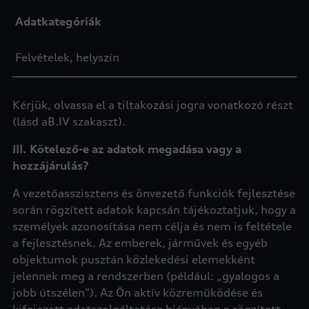
Adatkategóriák
Felvételek, helyszín
Kérjük, olvassa el a tiltakozási jogra vonatkozó részt
(lásd aB.IV szakaszt).
III. Kötelező-e az adatok megadása vagy a
hozzájárulás?
A vezetőasszisztens és önvezető funkciók fejlesztése
során rögzített adatok kapcsán tájékoztatjuk, hogy a
személyek azonosítása nem célja és nem is feltétele
a fejlesztésnek. Az emberek, járművek és egyéb
objektumok pusztán közlekedési elemekként
jelennek meg a rendszerben (például: „gyalogos a
jobb útszélen"). Az Ön aktív közreműködése és