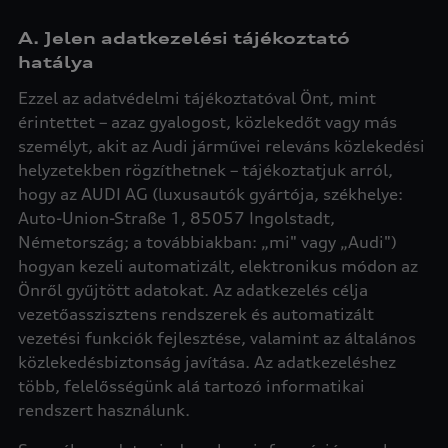
A. Jelen adatkezelési tájékoztató
hatálya
Ezzel az adatvédelmi tájékoztatóval Önt, mint
érintettet – azaz gyalogost, közlekedőt vagy más
személyt, akit az Audi járművei releváns közlekedési
helyzetekben rögzíthetnek – tájékoztatjuk arról,
hogy az AUDI AG (luxusautók gyártója, székhelye:
Auto-Union-Straße 1, 85057 Ingolstadt,
Németország; a továbbiakban: „mi" vagy „Audi")
hogyan kezeli automatizált, elektronikus módon az
Önről gyűjtött adatokat. Az adatkezelés célja
vezetőasszisztens rendszerek és automatizált
vezetési funkciók fejlesztése, valamint az általános
közlekedésbiztonság javítása. Az adatkezeléshez
több, felelősségünk alá tartozó informatikai
rendszert használunk.