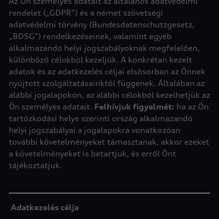
Az Ön személyes adatait az általános adatvédelmi
rendelet („GDPR") és a német szövetségi
adatvédelmi törvény (Bu
ndesdatenschutzgesetz
,
„BDSG") rendelkezéseinek, valamint egyéb
alkalmazandó helyi jogszabályoknak megfelelően,
különböző célokból kezeljük. A konkrétan kezelt
adatok és az adatkezelés céljai elsősorban az Önnek
nyújtott szolgáltatásainktól függenek. Általában az
alábbi jogalapokon, az alábbi célokból kezelhetjük az
Ön személyes adatait.
Felhívjuk figyelmét:
ha az Ön
tartózkodási helye szerinti ország alkalmazandó
helyi jogszabályai a jogalapokra vonatkozóan
további követelményeket támasztanak, akkor ezeket
a követelményeket is betartjuk, és erről Önt
tájékoztatjuk.
Adatkezelés célja