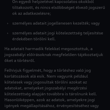
Ön egyedi helyzetével kapcsolatos okokból
tiltakozott, és nincs elsőbbséget élvező jogszerű
ok az adatkezelésre;
›
személyes adatait jogellenesen kezelték; vagy
›
személyes adatait jogi kötelezettség teljesítése
érdekében törölni kell.
Ha adatait harmadik felekkel megosztottuk, a
jogszabályi előírásoknak megfelelően tájékoztatjuk
őket a törlésről.
Felhívjuk figyelmét, hogy a törléshez való jog
korlátozások alá esik. Nem vagyunk például
kötelesek vagy jogosultak törölni azokat az
adatokat, amelyeket jogszabályi megőrzési
kötelezettség alapján továbbra is tárolnunk kell.
Hasonlóképpen, azok az adatok, amelyekre jogi
igények megállapításához, érvényesítéséhez vagy