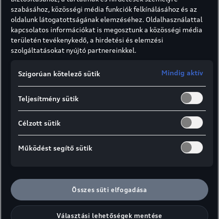
szabásához, közösségi média funkciók felkínálásához és az
oldalunk látogatottságának elemzéséhez. Oldalhasználattal
kapcsolatos információkat is megosztunk a közösségi média
területén tevékenykedő, a hirdetési és elemzési
szolgáltatásokat nyújtó partnereinkkel.
Mindig aktív
Szigorúan kötelező sütik
Teljesítmény sütik
Audi szerviz
Célzott sütik
Működést segítő sütik
Szerviz szolgáltatások és ajánlatok
Mobilitásgarancia
Összes süti elfogadása
SZERVIZ4+
Választási lehetőségek mentése