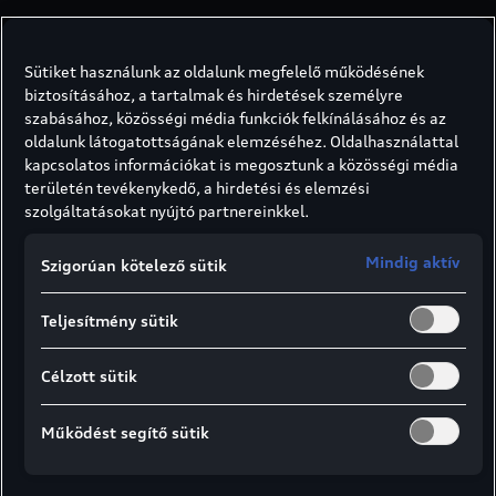
Sütiket használunk az oldalunk megfelelő működésének
biztosításához, a tartalmak és hirdetések személyre
szabásához, közösségi média funkciók felkínálásához és az
oldalunk látogatottságának elemzéséhez. Oldalhasználattal
kapcsolatos információkat is megosztunk a közösségi média
területén tevékenykedő, a hirdetési és elemzési
szolgáltatásokat nyújtó partnereinkkel.
Digitális kapcsolat
Mindig aktív
Szigorúan kötelező sütik
márkaszervizével
Teljesítmény sütik
Töltse le a
Google Play
és az
Apple App
Store
kínálatában megtalálható carlog
Célzott sütik
applikációt és regisztráljon, hogy
kapcsolattartása márkaszervizével
Működést segítő sütik
zökkenőmentes lehessen!
Az iOS és Android alapú carlog alkalmazás