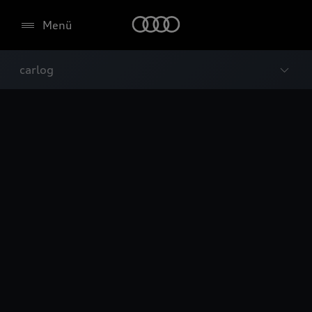
Menü
carlog