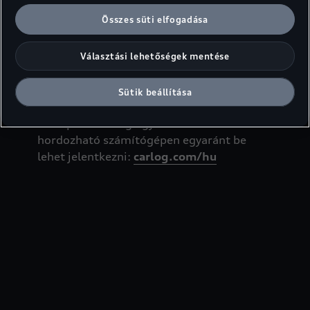
egyszerű és kényelmes eszköz, amely
Összes süti elfogadása
lehetővé teszi, hogy bárhol és bármikor
hozzáférhessen az autójával kapcsolatos
Választási lehetőségek mentése
információkhoz és egyszerűen kapcsolatba
tudjon lépni márkakereskedésével és
Sütik beállítása
szervizével.
A központi carlog ügyfélfiókba asztali és
hordozható számítógépen egyaránt be
lehet jelentkezni:
carlog.com/hu