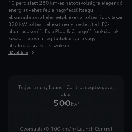
10 perc alatt 280 km-es hatótávolságra elegendő
élv
vagy
energiát vehet fel: a nagyfeszültségű
hat
tő
akkumulátorral elérhetők ezek a töltési idők (akár
ele
320 kW töltési teljesítmény mellett) a HPC-
állomásokon¹¹. És a Plug & Charge¹² funkciónak
köszönhetően még töltőkártyára vagy
alkalmazásra sincs szükség.
Bővebben
Teljesítmény Launch Control segítségével
akár
500
kw
4
Gyorsulás (0-100 km/h) Launch Control