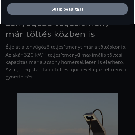
Sütik beállítása
Lenyűgöző teljesítmény
már töltés közben is
Élje át a lenyűgöző teljesítményt már a töltéskor is.
Az akár 320 kW
teljesítményű maximális töltési
11
kapacitás már alacsony hőmérsékleten is elérhető.
Az új, még stabilabb töltési görbével igazi élmény a
gyorstöltés.