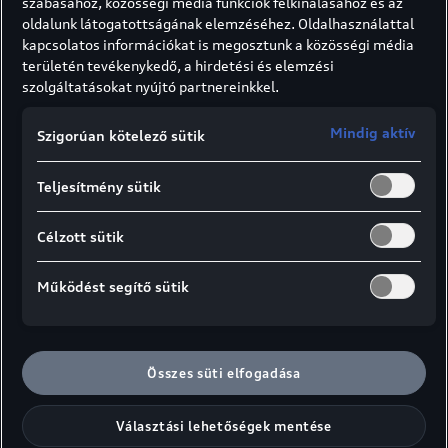
szabásához, közösségi média funkciók felkínálásához és az
valaha építettünk
oldalunk látogatottságának elemzéséhez. Oldalhasználattal
kapcsolatos információkat is megosztunk a közösségi média
területén tevékenykedő, a hirdetési és elemzési
Audi S e-tron GT
: Az Audi legerősebb S modellje a
2
szolgáltatásokat nyújtó partnereinkkel.
tisztán elektromos Gran Turismo erejét és szépségét
ötvözi a nagy hatótávolsággal, a nagy töltési
Mindig aktív
Szigorúan kötelező sütik
teljesítménnyel, mindezt lenyűgöző
menetdinamikával.
Teljesítmény sütik
Célzott sütik
Működést segítő sütik
Összes süti elfogadása
Választási lehetőségek mentése