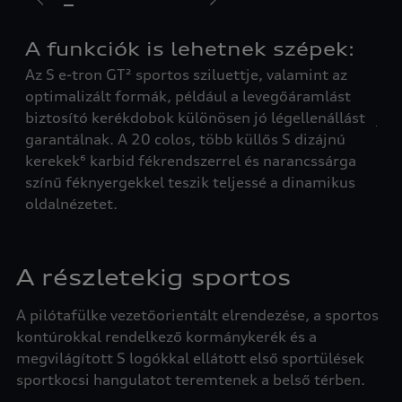
A funkciók is lehetnek szépek:
Sp
Az S e-tron GT² sportos sziluettje, valamint az
A j
optimalizált formák, például a levegőáramlást
és 
biztosító kerékdobok különösen jó légellenállást
jel
garantálnak. A 20 colos, több küllős S dizájnú
Sin
kerekek⁶ karbid fékrendszerrel és narancssárga
színű féknyergekkel teszik teljessé a dinamikus
oldalnézetet.
A részletekig sportos
A pilótafülke vezetőorientált elrendezése, a sportos
kontúrokkal rendelkező kormánykerék és a
megvilágított S logókkal ellátott első sportülések
sportkocsi hangulatot teremtenek a belső térben.