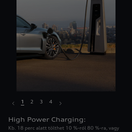
1
2
3
4
High Power Charging:
Él
több
Kb. 18 perc alatt tölthet 10 %-ról 80 %-ra, vagy
Tap