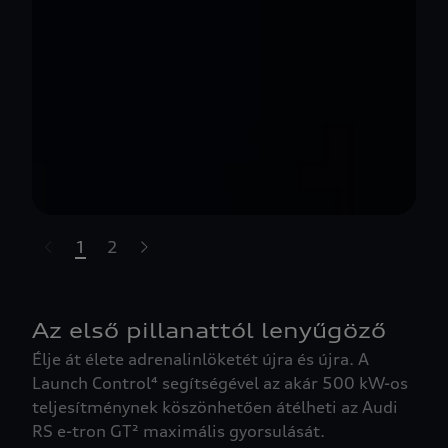
1
2
t-highlights.skipLinkText__
Az első pillanattól lenyűgöző
Élje át élete adrenalinlöketét újra és újra. A
Launch Control⁴ segítségével az akár 500 kW-os
teljesítménynek köszönhetően átélheti az Audi
RS e-tron GT² maximális gyorsulását.