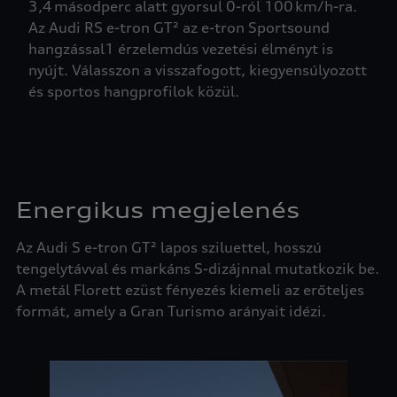
3,4 másodperc alatt gyorsul 0-ról 100 km/h-ra.
Az Audi RS e-tron GT² az e-tron Sportsound
hangzással1 érzelemdús vezetési élményt is
nyújt. Válasszon a visszafogott, kiegyensúlyozott
és sportos hangprofilok közül.
Energikus megjelenés
Az Audi S e-tron GT² lapos sziluettel, hosszú
tengelytávval és markáns S-dizájnnal mutatkozik be.
A metál Florett ezüst fényezés kiemeli az erőteljes
formát, amely a Gran Turismo arányait idézi.