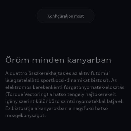
Öröm minden kanyarban
A quattro összkerékhajtás és az aktív futómű
1
lélegzetelállító sportkocsi-dinamikát biztosít. Az
elektromos kerekenkénti forgatónyomaték-elosztás
(Torque Vectoring) a hátsó tengely hajtókerekeit
igény szerint különböző szintű nyomatékkal látja el.
Ez biztosítja a kanyarokban a nagyfokú hátsó
mozgékonyságot.