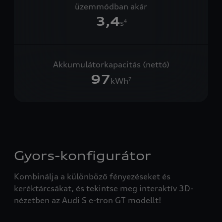
üzemmódban akár
3,4
s
4
Akkumulátorkapacitás (nettó)
97
kWh
7
Gyors-konfigurátor
Kombinálja a különböző fényezéseket és
keréktárcsákat, és tekintse meg interaktív 3D-
nézetben az Audi S e-tron GT modellt!