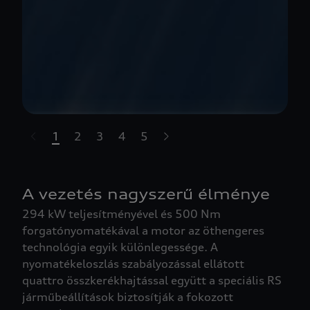
1
2
3
4
5
t-highlights.skipLinkText__
A vezetés nagyszerű élménye
294 kW teljesítményével és 500 Nm
forgatónyomatékával a motor az öthengeres
technológia egyik különlegessége. A
nyomatékeloszlás szabályozással ellátott
quattro összkerékhajtással együtt a speciális RS
járműbeállítások biztosítják a fokozott