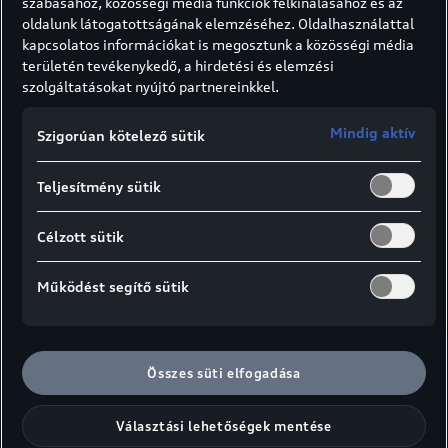
szabásához, közösségi média funkciók felkínálásához és az
oldalunk látogatottságának elemzéséhez. Oldalhasználattal
kapcsolatos információkat is megosztunk a közösségi média
területén tevékenykedő, a hirdetési és elemzési
szolgáltatásokat nyújtó partnereinkkel.
Mindig aktív
Szigorúan kötelező sütik
Teljesítmény sütik
Célzott sütik
Az elegancia és a
Működést segítő sütik
teljesítmény
találkozása
Az új Audi RS 3 Limousine² minden
Összes süti elfogadása
nap lenyűgöz. A kiemelkedő
menetdinamika és az izgalmas
Választási lehetőségek mentése
dizájn megdobogtatja a szíveket.