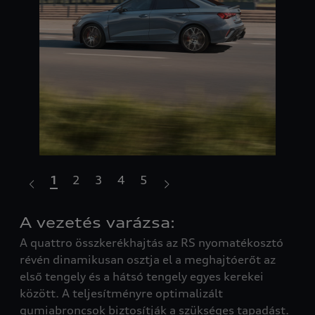
1
2
3
4
5
A vezetés varázsa:
Fi
A quattro összkerékhajtás az RS nyomatékosztó
Az 
révén dinamikusan osztja el a meghajtóerőt az
tel
első tengely és a hátsó tengely egyes kerekei
kös
bb
között. A teljesítményre optimalizált
tel
az
gumiabroncsok biztosítják a szükséges tapadást.
Nm