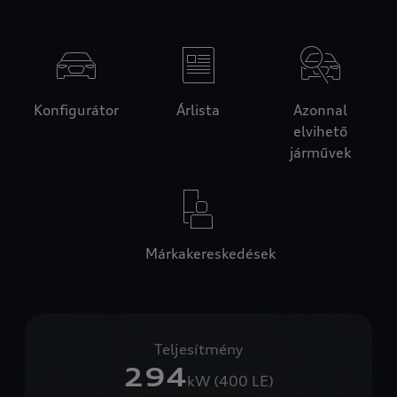
Konfigurátor
Árlista
Azonnal
elvihető
járművek
Márkakereskedések
Teljesítmény
294
kW (400 LE)