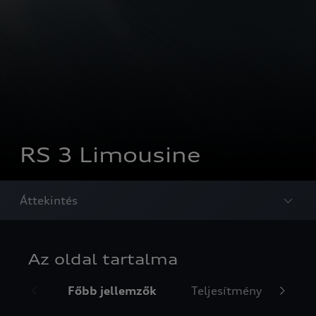
RS 3 Limousine
Áttekintés
Az oldal tartalma
Főbb jellemzők
Teljesítmény
Diz