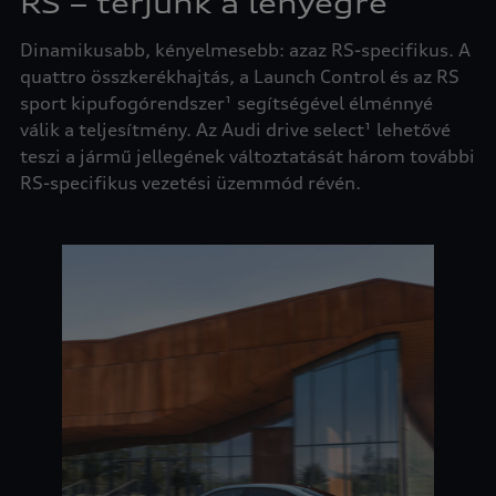
RS – térjünk a lényegre
Dinamikusabb, kényelmesebb: azaz RS-specifikus. A
quattro összkerékhajtás, a Launch Control és az RS
sport kipufogórendszer¹ segítségével élménnyé
válik a teljesítmény. Az Audi drive select¹ lehetővé
teszi a jármű jellegének változtatását három további
RS-specifikus vezetési üzemmód révén.