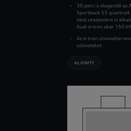
›
30 perc is elegendő az 
Sportback 55 quattro4
távú utazásokra is alka
Audi e-tron akár 150 kW
›
Az e-tron útvonaltervez
szüneteket
Az IONITY