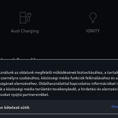
Audi Charging
IONITY
ás (Audi
sználunk az oldalunk megfelelő működésének biztosításához, a tarta
 személyre szabásához, közösségi média funkciók felkínálásához és a
ponthoz
ságának elemzéséhez. Oldalhasználattal kapcsolatos információkat i
 a közösségi média területén tevékenykedő, a hirdetési és elemzési
éges hozzáférést kínál Önnek
ásokat nyújtó partnereinkkel.
zatához:
Min
n kötelező sütik
vános töltőpont - s a