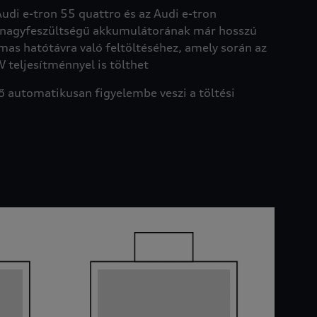
Audi e-tron 55 quattro és az Audi e-tron
 nagyfeszültségű akkumulátorának már hosszú
lmas hatótávra való feltöltéséhez, amely során az
 teljesítménnyel is tölthet
ő automatikusan figyelembe veszi a töltési