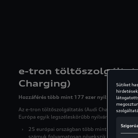
e-tron töltőszolgáltat
Charging)
Sütiket ha
hirdetések
Hozzáférés több mint 177 ezer nyilvános töltő
látogatott
megosztunk
Az e-tron töltőszolgáltatás (Audi Charging) egys
szolgáltat
Európa egyik legszéleskörűbb nyilvános töltőháló
Szigorúa
›
25 európai országban több mint 177 ezer nyil
számuk folyamatosan növekszik