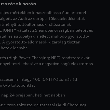
 utazások során
eljes mértékben kihasználhassa Audi e-tron4
égeit, az Audi az európai főközlekedési utak
ítményű töltőállomások hálózatának
Az IONITY vállalat 25 európai országban telepít és
utak és autópályák mellett működő gyorstöltő-
. A gyorstöltő-állomások kizárólag tisztán
ehetők igénybe.
ltés (High Power Charging; HPC) rendszere akár
nnyel teszi lehetővé a nagytávolságú elektromos
sszesen mintegy 400 IONITY-állomás áll
n 6-6 töltőponttal
 nap 24 órájában, heti hét napban
 e-tron töltőszolgáltatással (Audi Charging)