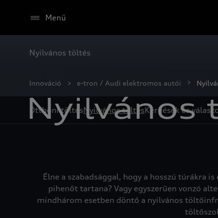
Menü
Nyilvános töltés
Innováció
e-tron / Audi elektromos autói
Nyilvá
Nyilvános 
Otthoni töltés
Nyilvános töltés
Kérdések és válasz
Élne a szabadsággal, hogy a hosszú túrákra is
pihenőt tartana? Vagy egyszerűen vonzó alte
mindhárom esetben döntő a nyilvános töltőinfras
töltőszo