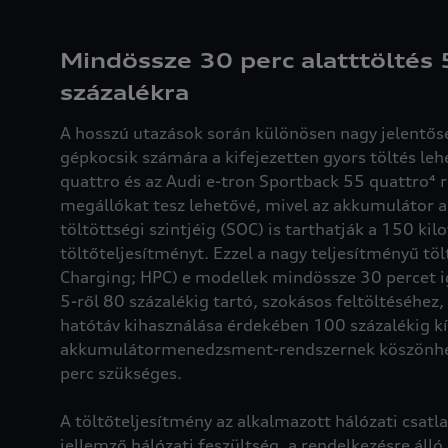
Mindössze 30 perc alatttöltés 
százalékra
A hosszú utazások során különösen nagy jelentő
gépkocsik számára a kifejezetten gyors töltés leh
quattro és az Audi e-tron Sportback 55 quattro⁴ r
megállókat tesz lehetővé, mivel az akkumulátor a
töltöttségi szintjéig (SOC) is tarthatják a 150 ki
töltőteljesítményt. Ezzel a nagy teljesítményű t
Charging; HPC) e modellek mindössze 30 percet 
5-ről 80 százalékig tartó, szokásos feltöltéséhez
hatótáv kihasználása érdekében 100 százalékig kí
akkumulátormenedzsment-rendszernek köszönhe
perc szükséges.
A töltőteljesítmény az alkalmazott hálózati csatl
jellemző hálózati feszültség, a rendelkezésre áll