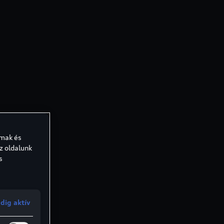
lmak és
z oldalunk
s
dig aktív