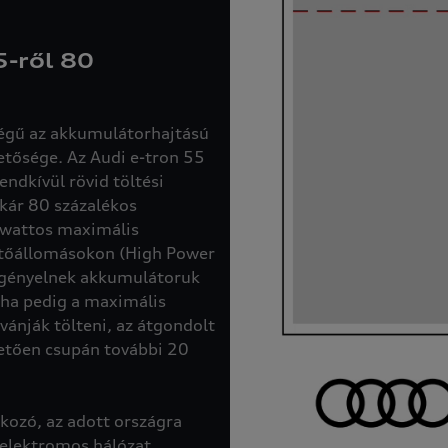
5-ről 80
ségű az akkumulátorhajtású
etősége. Az Audi e-tron 55
endkívül rövid töltési
kár 80 százalékos
lowattos maximális
öltőállomásokon (High Power
igényelnek akkumulátoruk
, ha pedig a maximális
vánják tölteni, az átgondolt
tően csupán további 20
akozó, az adott országra
ó elektromos hálózat