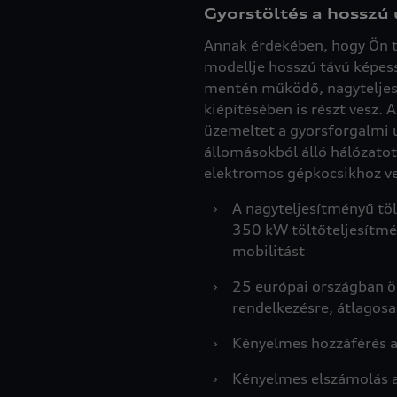
Gyorstöltés a hosszú
Annak érdekében, hogy Ön t
modellje hosszú távú képess
mentén működő, nagyteljes
kiépítésében is részt vesz. 
üzemeltet a gyorsforgalmi 
állomásokból álló hálózatot
elektromos gépkocsikhoz v
›
A nagyteljesítményű tö
350 kW töltőteljesítmé
mobilitást
›
25 európai országban ö
rendelkezésre, átlagosa
›
Kényelmes hozzáférés a
›
Kényelmes elszámolás az