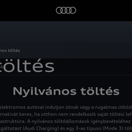
nos töltés
töltés
ok
Nyilvános töltés
 elektromos autóval induljon útnak vagy a rugalmas útköz
rnatívát keres, ha otthon nem rendelkezik saját töltési l
truktúra. A nyilvános töltőállomások igénybevételéhez az
lgáltatást (Audi Charging) és egy 3-as típusú (Mode 3) töl