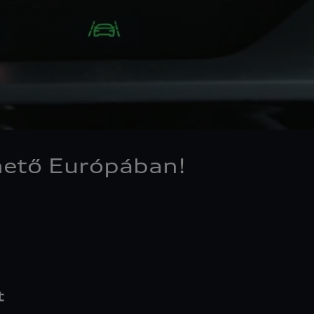
hető Európában!
t