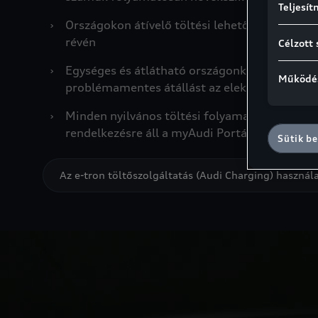
Teljesít
›
Országokon átívelő töltési lehetőség egyetle
révén
Célzott 
›
Egységes és átlátható országonkénti tarifák 
Működés
problémamentes átállást az elektromos mobi
›
Minden nyilvános töltési folyamat és számla 
rendelkezésre áll a myAudi Portálon vagy a 
Sütik be
Az e-tron töltőszolgáltatás (Audi Charging) használ