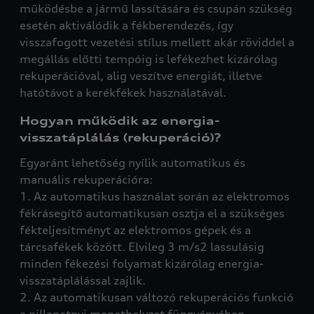
működésbe a jármű lassítására és csupán szükség
esetén aktiválódik a fékberendezés, így
visszafogott vezetési stílus mellett akár röviddel a
megállás előtti tempóig is lefékezhet kizárólag
rekuperációval, alig veszítve energiát, illetve
hatótávot a kerékfékek használatával.
Hogyan működik az energia-
visszatáplálás (rekuperáció)?
Egyaránt lehetőség nyílik automatikus és
manuális rekuperációra:
1. Az automatikus használat során az elektromos
fékrásegítő automatikusan osztja el a szükséges
fékteljesítményt az elektromos gépek és a
tárcsafékek között. Elvileg 3 m/s2 lassulásig
minden fékezési folyamat kizárólag energia-
visszatáplálással zajlik.
2. Az automatikusan változó rekuperációs funkció