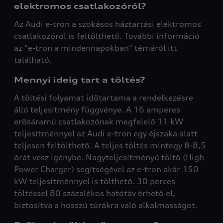
elektromos csatlakozóról?
Az Audi e-tron a szokásos háztartási elektromos
csatlakozóról is feltölthető. További információ
az "e-tron a mindennapokban" témáról itt
található.
Mennyi ideig tart a töltés?
A töltési folyamat időtartama a rendelkezésre
álló teljesítmény függvénye. A 16 amperes
erősáramú csatlakozónak megfelelő 11 kW
teljesítménnyel az Audi e-tron egy éjszaka alatt
teljesen feltölthető. A teljes töltés mintegy 8-8,5
órát vesz igénybe. Nagyteljesítményű töltő (High
Power Charger) segítségével az e-tron akár 150
kW teljesítménnyel is tölthető. 30 perces
töltéssel 80 százalékos hatótáv érhető el,
biztosítva a hosszú túrákra való alkalmasságot.