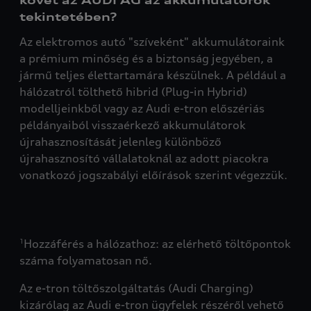
követ az AUDI AG az akkumulátorok
tekintetében?
Az elektromos autó "szíveként" akkumulátoraink
a prémium minőség és a biztonság jegyében, a
jármű teljes élettartamára készülnek. A például a
hálózatról tölthető hibrid (Plug-in Hybrid)
modelljeinkből vagy az Audi e-tron előszériás
példányaiból visszaérkező akkumulátorok
újrahasznosítását jelenleg különböző
újrahasznosító vállalatoknál az adott piacokra
vonatkozó jogszabályi előírások szerint végezzük.
Hozzáférés a hálózathoz: az elérhető töltőpontok
1
száma folyamatosan nő.
Az e-tron töltőszolgáltatás (Audi Charging)
kizárólag az Audi e-tron ügyfelek részéről vehető