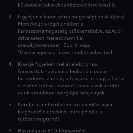
különösen takarékos közlekedésre készült!
Figyeljen a karosszéria magassági pozíciójára!
Mérsékelje a légellenállást a
karosszériamagasság csökkentésével az Audi
drive select menetdinamikai
szabályzórendszer "Sport" vagy
"Gazdaságosság" üzemmódját választva!
Kísérje figyelemmel az elektromos
fogyasztók - például a légkondicionáló
berendezés, a rádió, a fényszórók vagy a hátsó
szélvédő fűtése - üzemét, mivel ezek szintén
az akkumulátor energiáját használják.
Kerülje az indokolatlan közlekedést olyan
kiegészítő elemekkel, mint például a
tetőcsomagtartó!
Használja az ECO-légnyomást!