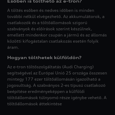
Esőben is tölthető az e-tron?
A töltés esőben és nedves időben is minden
további nélkül elvégezhető. Az akkumulátorok, a
csatlakozók és a töltőállomások szigorú
szabványok és előírások szerint készülnek,
emellett mindenkor csupán a jármű és az állomás
közötti kifogástalan csatlakozás esetén folyik
áram.
Hogyan tölthetek külföldön?
Az e-tron töltőszolgáltatás (Audi Charging)
segítségével az Európai Unió 25 országa összesen
mintegy 177 ezer töltőállomásán igazolható a
jogosultság. A szabványos 2-es típusú csatlakozó
beépítése eredményeképpen a külföldi
töltőállomások túlnyomó része igénybe vehető. A
töltőállomások áttekintése