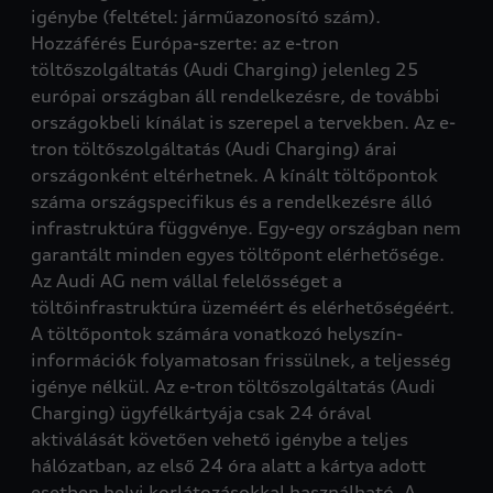
igénybe (feltétel: járműazonosító szám).
Hozzáférés Európa-szerte: az e-tron
töltőszolgáltatás (Audi Charging) jelenleg 25
európai országban áll rendelkezésre, de további
országokbeli kínálat is szerepel a tervekben. Az e-
tron töltőszolgáltatás (Audi Charging) árai
országonként eltérhetnek. A kínált töltőpontok
száma országspecifikus és a rendelkezésre álló
infrastruktúra függvénye. Egy-egy országban nem
garantált minden egyes töltőpont elérhetősége.
Az Audi AG nem vállal felelősséget a
töltőinfrastruktúra üzeméért és elérhetőségéért.
A töltőpontok számára vonatkozó helyszín-
információk folyamatosan frissülnek, a teljesség
igénye nélkül. Az e-tron töltőszolgáltatás (Audi
Charging) ügyfélkártyája csak 24 órával
aktiválását követően vehető igénybe a teljes
hálózatban, az első 24 óra alatt a kártya adott
esetben helyi korlátozásokkal használható. A