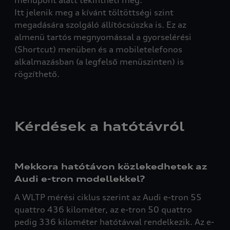
menüpont alatt tekintheti meg.
Itt jelenik meg a kívánt töltöttségi szint
megadására szolgáló állítócsúszka is. Ez az
almenü tartós megnyomással a gyorselérési
(Shortcut) menüben és a mobiletelefonos
alkalmazásban (a legfelső menüszinten) is
rögzíthető.
Kérdések a hatótávról
Mekkora hatótávon közlekedhetek az
Audi e-tron modellekkel?
A WLTP mérési ciklus szerint az Audi e-tron 55
quattro 436 kilométer, az e-tron 50 quattro
pedig 336 kilométer hatótávval rendelkezik. Az e-