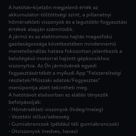
A hatótáv-kijelzőn megjelenő érték az
akkumulátor-töltöttségi szint, a pillanatnyi
hőmérsékleti viszonyok és a legutóbbi fogyasztási
értékek alapján számítódik.
A jármű és az elektromos hajtás magasfokú
gazdaságossága következtében mindennemű
menetellenállás hatása fokozottan jelentkezik a
belsőégésű motorral hajtott gépkocsikhoz
viszonyítva. Az Ön járművének egyedi
fogyasztásértékét a myAudi App "Felszereltségi
részletek/Műszaki adatok/Fogyasztás"
menüpontja alatt tekintheti meg.
A hatótávot elsősorban az alábbi tényezők
befolyásolják:
- Hőmérsékleti viszonyok (hideg/meleg)
- Vezetési stílus/sebesség
- Gumiabroncsok (például téli gumiabroncsok)
- Útviszonyok (nedves, havas)