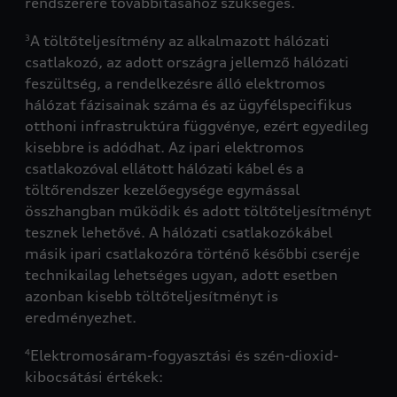
rendszerére továbbításához szükséges.
A töltőteljesítmény az alkalmazott hálózati
3
csatlakozó, az adott országra jellemző hálózati
feszültség, a rendelkezésre álló elektromos
hálózat fázisainak száma és az ügyfélspecifikus
otthoni infrastruktúra függvénye, ezért egyedileg
kisebbre is adódhat. Az ipari elektromos
csatlakozóval ellátott hálózati kábel és a
töltőrendszer kezelőegysége egymással
összhangban működik és adott töltőteljesítményt
tesznek lehetővé. A hálózati csatlakozókábel
másik ipari csatlakozóra történő későbbi cseréje
technikailag lehetséges ugyan, adott esetben
azonban kisebb töltőteljesítményt is
eredményezhet.
Elektromosáram-fogyasztási és szén-dioxid-
4
kibocsátási értékek: