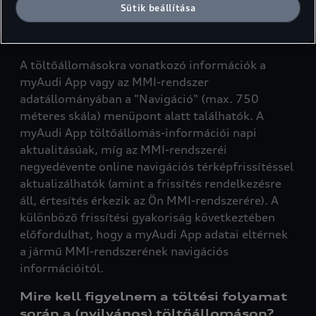
Hol találhatok információt a
Sütik beállítása
töltőállomásokról, és mennyire
aktuálisak?
A töltőállomásokra vonatkozó információk a
myAudi App vagy az MMI-rendszer
adatállományában a "Navigáció" (max. 750
méteres skála) menüpont alatt találhatók. A
myAudi App töltőállomás-információi napi
aktualitásúak, míg az MMI-rendszeréi
negyedévente online navigációs térképfrissítéssel
aktualizálhatók (amint a frissítés rendelkezésre
áll, értesítés érkezik az Ön MMI-rendszerére). A
különböző frissítési gyakoriság következtében
előfordulhat, hogy a myAudi App adatai eltérnek
a jármű MMI-rendszerének navigációs
információitól.
Mire kell figyelnem a töltési folyamat
során a (nyilvános) töltőállomáson?