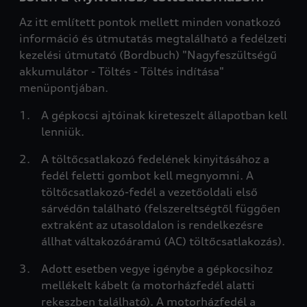
Az itt említett pontok mellett minden vonatkozó
információ és útmutatás megtalálható a fedélzeti
kezelési útmutató (Bordbuch) "Nagyfeszültségű
akkumulátor - Töltés - Töltés indítása"
menüpontjában.
A gépkocsi ajtóinak kireteszelt állapotban kell
lenniük.
A töltőcsatlakozó fedelének kinyitásához a
fedél feletti gombot kell megnyomni. A
töltőcsatlakozó-fedél a vezetőoldali első
sárvédőn található (felszereltségtől függően
extraként az utasoldalon is rendelkezésre
állhat váltakozóáramú (AC) töltőcsatlakozás).
Adott esetben vegye igénybe a gépkocsihoz
mellékelt kábelt (a motorházfedél alatti
rekeszben található). A motorházfedél a