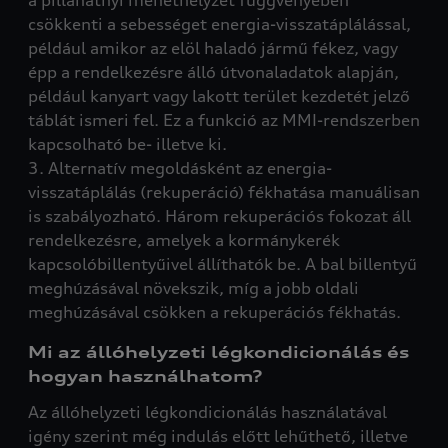
a pillanatnyi menethelyzet függvényében
csökkenti a sebességet energia-visszatáplálással,
például amikor az elöl haladó jármű fékez, vagy
épp a rendelkezésre álló útvonaladatok alapján,
például kanyart vagy lakott terület kezdetét jelző
táblát ismeri fel. Ez a funkció az MMI-rendszerben
kapcsolható be- illetve ki.
3. Alternatív megoldásként az energia-
visszatáplálás (rekuperáció) fékhatása manuálisan
is szabályozható. Három rekuperációs fokozat áll
rendelkezésre, amelyek a kormánykerék
kapcsolóbillentyűivel állíthatók be. A bal billentyű
meghúzásával növekszik, míg a jobb oldali
meghúzásával csökken a rekuperációs fékhatás.
Mi az állóhelyzeti légkondicionálás és
hogyan használhatom?
Az állóhelyzeti légkondicionálás használatával
igény szerint még indulás előtt lehűthető, illetve