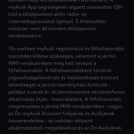
myAudi App segítségével végzett azonosítás (QR-
kód a töltőponton) aktív rádió- és
internetkapcsolatot igényel. E hitelesítési
módszer nem áll minden töltőponton
rendelkezésre.
Ez esetben myAudi regisztráció és főfelhasználói
2
szerződés kötése szükséges, valamint a jármű
MMI-rendszerében meg kell nevezni a
főfelhasználót. A főfelhasználóként történő
jogosultságellenőrzés és bejelentkezés biztosít
lehetőséget a jármű-távirányítási funkciók -
például a zárak ki- és bereteszelése okostelefonos
alkalmazás útján - használatára. A főfelhasználó
megnevezése a jármű MMI-rendszerében - vagyis
az Ön myAudi Account fiókjának és Audijának
összerendelése - az indulási időpont
alkalmazásbeli megadásához és az Ön Audijának