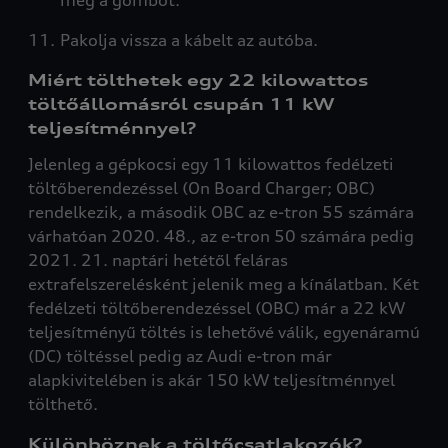
meg a gombot.
Pakolja vissza a kábelt az autóba.
Miért tölthetek egy 22 kilowattos
töltőállomásról csupán 11 kW
teljesítménnyel?
Jelenleg a gépkocsi egy 11 kilowattos fedélzeti
töltőberendezéssel (On Board Charger; OBC)
rendelkezik, a második OBC az e-tron 55 számára
várhatóan 2020. 48., az e-tron 50 számára pedig
2021. 21. naptári hetétől feláras
extrafelszerelésként jelenik meg a kínálatban. Két
fedélzeti töltőberendezéssel (OBC) már a 22 kW
teljesítményű töltés is lehetővé válik, egyenáramú
(DC) töltéssel pedig az Audi e-tron már
alapkivitelében is akár 150 kW teljesítménnyel
tölthető.
Különböznek a töltőcsatlakozók?