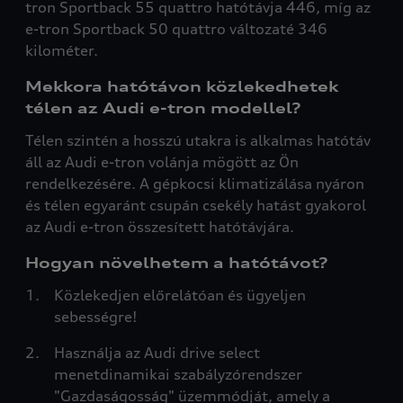
tron Sportback 55 quattro hatótávja 446, míg az
e-tron Sportback 50 quattro változaté 346
kilométer.
Mekkora hatótávon közlekedhetek
télen az Audi e-tron modellel?
Télen szintén a hosszú utakra is alkalmas hatótáv
áll az Audi e-tron volánja mögött az Ön
rendelkezésére. A gépkocsi klimatizálása nyáron
és télen egyaránt csupán csekély hatást gyakorol
az Audi e-tron összesített hatótávjára.
Hogyan növelhetem a hatótávot?
Közlekedjen előrelátóan és ügyeljen
sebességre!
Használja az Audi drive select
menetdinamikai szabályzórendszer
"Gazdaságosság" üzemmódját, amely a