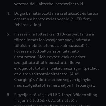
vezetőoldali lábtérből reteszelhető ki.
Dugja be határozottan a csatlakozót és tartsa
egészen a bereteszelés végéig (a LED-fény
fehéren villog)
Fizesse ki a töltést (az RFID-kártyát tartsa a
töltőállomás leolvasójához vagy indítsa a
töltést mobiltelefonos alkalmazással) és
kövesse a töltőállomáson található
útmutatást. Megjegyzés: csak az adott
szolgáltató által kibocsátott, illetve
elfogadott töltőkártyákat használjon (például
az e-tron töltőszolgáltatástól (Audi
Charging)). Adott esetben vegyen igénybe
más szolgáltatót és használjon hitelkártyát.
Figyelje a töltésjelző LED-fényt (zölden villog
= a jármű töltődik). Az útmutató a