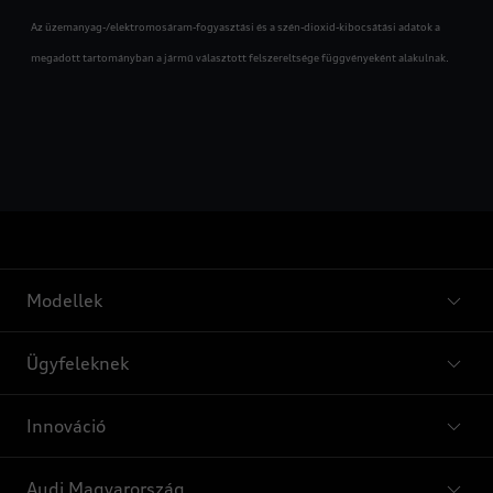
Az üzemanyag-/elektromosáram-fogyasztási és a szén-dioxid-kibocsátási adatok a
megadott tartományban a jármű választott felszereltsége függvényeként alakulnak.
Modellek
Ügyfeleknek
Innováció
Audi Magyarország