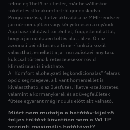
felmelegíthető az utastér, már beszálláskor
tökéletes klímakomfortról gondoskodva.
Programozása, illetve aktiválása az MMI-rendszer
jármű-menüjében vagy kényelmesen a myAudi
App használatával történhet, függetlenül attól,
hogy a jármű éppen töltés alatt áll-e. Ön az
azonnali beindítás és a timer-funkció közül
választhat, emellett a jármű rádiótávirányítású
kulccsal történő kireteszelésekor rövid
klimatizálás is indítható.
A "Komfort állóhelyzeti légkondicionálás" feláras
opció segítségével a kívánt hőmérséklet is
kiválasztható, s az ülésfűtés, illetve -szellőztetés,
valamint a kormánykerék és az üvegfelületek
fűtése egyaránt még indulás előtt aktiválható.
Miért nem mutatja a hatótáv-kijelző
teljes töltést követően sem a WLTP
szerinti maximális hatótávot?