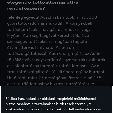
elegendő töltőállomás áll-e
rendelkezésre?
Jelenleg egyedül Ausztriában több mint 5300
gyorstöltő-állomás működik. A környékbeli
töltőállomások a navigációs rendszer vagy a
MyAudi App segítségével kereshetők, és a
szükséges töltéseket is magában foglaló
útvonalterv is lehívható. Az e-tron
töltőszolgáltatással (Audi Charging) és az Audi-
töltőkártyával egyszerűen és gyorsan aktiválhatók
a szolgáltatásba integrált töltőállomások. Az e-
tron töltőszolgáltatás (Audi Charging) az Európai
Unió több mint 25 országában összesen bő 155
ezer töltőállomáshoz biztosít hozzáférést. A
nagyteljesítményű töltők (High Power Charger)
folyamatosan bővülő hálózata minden jelentős
Sütiket használunk az oldalunk megfelelő működésének
autópálya-csomópontra kiterjed, így Ön 30
biztosításához, a tartalmak és hirdetések személyre
percen belül gond nélkül nekivághat a hosszú
szabásához, közösségi média funkciók felkínálásához és az