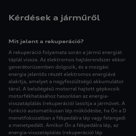
Kérdések a járműről
Mit jelent a rekuperáció?
A rekuperáció folyamata során a jármű energiát
táplál vissza. Az elektromos hajtásrendszer ekkor
generátorüzemben dolgozik, és a mozgási
energia jelentős részét elektromos energiává
alakítja, amelyet a nagyfeszültségű akkumulátor
tárol. A belsőégésű motorral hajtott gépkocsik
motorfékhatásához hasonlóan az energia-
visszatáplálás (rekuperáció) lassítja a járművet. A
funkció automatikusan lép működésbe, ha Ön a D
menetfokozatban a fékpedálra lép vagy felengedi
a menetpedált. Amikor Ön a fékpedálra lép, az
energia-visszatáplálás (rekuperáció) lép