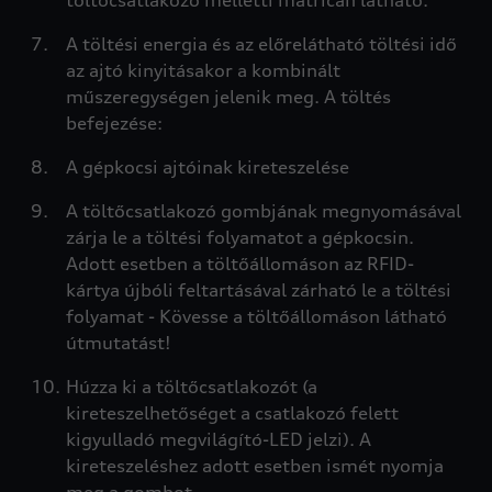
töltőcsatlakozó melletti matricán látható.
A töltési energia és az előrelátható töltési idő
az ajtó kinyitásakor a kombinált
műszeregységen jelenik meg. A töltés
befejezése:
A gépkocsi ajtóinak kireteszelése
A töltőcsatlakozó gombjának megnyomásával
zárja le a töltési folyamatot a gépkocsin.
Adott esetben a töltőállomáson az RFID-
kártya újbóli feltartásával zárható le a töltési
folyamat - Kövesse a töltőállomáson látható
útmutatást!
Húzza ki a töltőcsatlakozót (a
kireteszelhetőséget a csatlakozó felett
kigyulladó megvilágító-LED jelzi). A
kireteszeléshez adott esetben ismét nyomja