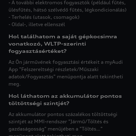
- A további elektromos fogyasztók (például fűtés,
ülésfűtés, hátsó szélvédő fűtés, légkondicionálás)
- Terhelés (utasok, csomagok)
- Oldal-, illetve ellenszél
Hol találhatom a saját gépkocsimra
vonatkozó, WLTP-szerinti
fogyasztásértéket?
Az Ön járművének fogyasztási értékeit a myAudi
App "Felszereltségi részletek/Műszaki
adatok/Fogyasztás" menüpontja alatt tekintheti
meg.
Hol láthatom az akkumulátor pontos
töltöttségi szintjét?
Az akkumulátor pontos százalékos töltöttségi
szintjét az MMI-rendszer "Jármű/Töltés és
gazdaságosság" menüjében a "Töltés…"