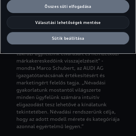
amely a modellnévben szereplő szám
Összes süti elfogadása
alapján különböztette meg az elektromos
és a belsőégésű motoros járműveket, már
Választási lehetőségek mentése
nem érvényes.
Sütik beállítása
"Hosszas egyeztetések eredményeként
született meg ez a döntés, amely egyaránt
tükrözi ügyfeleink elvárásait és nemzetközi
márkakereskedőink visszajelzéseit" -
mondta Marco Schubert, az AUDI AG
igazgatótanácsának értékesítésért és
marketingért felelős tagja. „Névadási
gyakorlatunk mostantól világszerte
minden ügyfelünk számára intuitív
eligazodást tesz lehetővé a kínálatunk
tekintetében. Névadási rendszerünk célja,
hogy az adott modell mérete és kategóriája
azonnal egyértelmű legyen.”