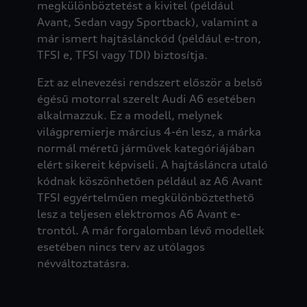
megkülönböztetést a kivitel (például
Avant, Sedan vagy Sportback), valamint a
már ismert hajtáslánckód (például e-tron,
TFSI e, TFSI vagy TDI) biztosítja.
Ezt az elnevezési rendszert először a belső
égésű motorral szerelt Audi A6 esetében
alkalmazzuk. Ez a modell, melynek
világpremierje március 4-én lesz, a márka
normál méretű járművek kategóriájában
elért sikereit képviseli. A hajtásláncra utaló
kódnak köszönhetően például az A6 Avant
TFSI egyértelműen megkülönböztethető
lesz a teljesen elektromos A6 Avant e-
trontól. A már forgalomban lévő modellek
esetében nincs terv az utólagos
névváltoztatásra.