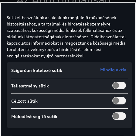
összehangolt
Sütiket használunk az oldalunk megfelelő működésének
modellnevekkel
biztosításához, a tartalmak és hirdetések személyre
szabásához, közösségi média funkciók felkínálásához és az
könnyíti meg az
oldalunk látogatottságának elemzéséhez. Oldalhasználattal
kapcsolatos információkat is megosztunk a közösségi média
ügyfelek
területén tevékenykedő, a hirdetési és elemzési
szolgáltatásokat nyújtó partnereinkkel.
eligazodását.
Mindig aktív
Szigorúan kötelező sütik
Egységes nemzetközi rendszer és könnyű
Teljesítmény sütik
tájékozódás az ügyfelek számára. Az Audi
továbbfejleszti a betűk és számok
Célzott sütik
kombinációján alapuló névadási
rendszerét. A továbbiakban ez a rendszer
Működést segítő sütik
világos és egységes módon fogja jelezni az
egyes modellek méretét és besorolását a
nemzetközi piacon. A korábbi rendszer,