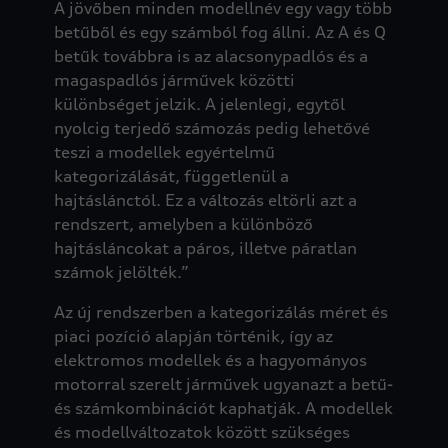
A jövőben minden modellnév egy vagy több
betűből és egy számból fog állni. Az A és Q
betűk továbbra is az alacsonypadlós és a
magaspadlós járművek közötti
különbséget jelzik. A jelenlegi, egytől
nyolcig terjedő számozás pedig lehetővé
teszi a modellek egyértelmű
kategorizálását, függetlenül a
hajtáslánctól. Ez a változás eltörli azt a
rendszert, amelyben a különböző
hajtásláncokat a páros, illetve páratlan
számok jelölték.”
Az új rendszerben a kategorizálás méret és
piaci pozíció alapján történik, így az
elektromos modellek és a hagyományos
motorral szerelt járművek ugyanazt a betű-
és számkombinációt kaphatják. A modellek
és modellváltozatok között szükséges