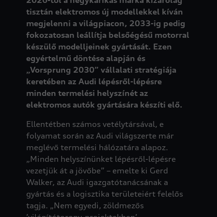
tisztán elektromos új modellekkel kíván
megjelenni a világpiacon, 2033-ig pedig
fokozatosan leállítja belsőégésű motorral
készülő modelljeinek gyártását. Ezen
egyértelmű döntése alapján és
„Vorsprung 2030” vállalati stratégiája
keretében az Audi lépésről-lépésre
minden termelési helyszínét az
elektromos autók gyártására készíti elő.
Ellentétben számos vetélytársával, e
folyamat során az Audi világszerte már
meglévő termelési hálózatára alapoz.
„Minden helyszínünket lépésről-lépésre
vezetjük át a jövőbe” – emelte ki Gerd
Walker, az Audi igazgatótanácsának a
gyártás és a logisztika területeiért felelős
tagja. „Nem egyedi, zöldmezős
’világítótorony-projektekben’