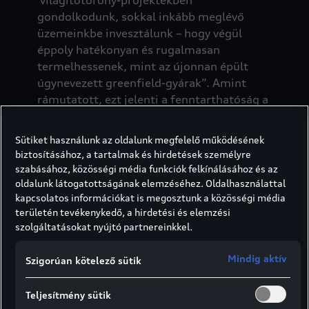
gondolkodunk, sokkal inkább meglévő
üzemeinkbe invesztálunk – hogy végül
éppoly hatékonyan és rugalmasan
termelhessenek, mint az újonnan épült
úgynevezett greenfield-gyárak”. Amint
rámutatott, ezt jelenti a fenntarthatóság a
gyakorlatban – gazdasági, ökológiai és
társadalmi szempontból egyaránt. „Az
Sütiket használunk az oldalunk megfelelő működésének
Audi útja erőforrásokat takarít meg,
biztosításához, a tartalmak és hirdetések személyre
egyben gyorsítja fenntartható
szabásához, közösségi média funkciók felkínálásához és az
prémiummobilitási szolgáltatóvá zajló
oldalunk látogatottságának elemzéséhez. Oldalhasználattal
átalakulásunkat” – hangsúlyozta Walker.
kapcsolatos információkat is megosztunk a közösségi média
területén tevékenykedő, a hirdetési és elemzési
Az Audi igazgatótanácsának a termelés és a
szolgáltatásokat nyújtó partnereinkkel.
logisztika területeiért felelős tagja hosszú
távon is rugalmassá, ellenállóvá, s ezzel
Mindig aktív
Szigorúan kötelező sütik
jövőbemutatóvá kívánja fejleszteni a
gyártást. Ennek megfelelően az Audi
Teljesítmény sütik
átfogóan és különböző nézőpontokból