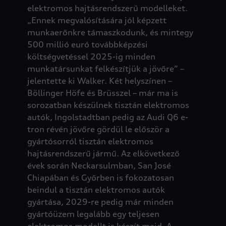
elektromos hajtásrendszerű modelleket.
„Ennek megvalósítására jól képzett
munkaerőnkre támaszkodunk, és mintegy
500 millió euró továbbképzési
költségvetéssel 2025-ig minden
munkatársunkat felkészítjük a jövőre” –
jelentette ki Walker. Két helyszínen –
Böllinger Höfe és Brüsszel – már ma is
sorozatban készülnek tisztán elektromos
autók, Ingolstadtban pedig az Audi Q6 e-
tron révén jövőre gördül le először a
gyártósorról tisztán elektromos
hajtásrendszerű jármű. Az elkövetkező
évek során Neckarsulmban, San José
Chiapában és Győrben is fokozatosan
beindul a tisztán elektromos autók
gyártása, 2029-re pedig már minden
gyártóüzem legalább egy teljesen
elektromos modellt is készít majd. A