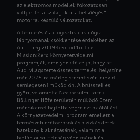
az elektromos modellek fokozatosan
váltják fel a szalagokon a belsőégésű
motorral készülő változatokat.
A termelés és a logisztika ökológiai
lábnyomának csökkentése érdekében az
Audi még 2019-ben indította el
Mission:Zero környezetvédelmi
programját, amelynek fő célja, hogy az
Audi világszerte összes termelési helyszíne
már 2025-re mérleg szerint szén-dioxid-
semlegesen1működjön. A brüsszeli és
győri, valamint a Neckarsulm-közeli
Böllinger Höfe területén működő üzem
már sikerrel hajtotta végre ezt az átállást.
A környezetvédelmi program emellett a
természeti erőforrások és a vízkészletek
hatékony kiaknázásának, valamint a
biológiai sokféleség védelmének és