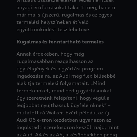
anyagi erőforrásokat takarít meg, hanem
már ma is újszerű, rugalmas és az egyes
termelési helyszíneken átívelő
együttműködést tesz lehetővé.
Rugalmas és fenntartható termelés
Annak érdekében, hogy még
rugalmasabban reagálhasson az
ügyféligények és a gyártási program
ingadozásaira, az Audi még flexibilisebbé
alakítja termelési folyamatait. „Mind
termékeinket, mind pedig gyártásunkat
úgy szeretnénk felépíteni, hogy végül a
legjobbat nyújthassuk ügyfeleinknek” –
mutatott rá Walker. Ezért például az új
Audi Q6 e-tron kezdetben ugyanazon az
ingolstadti szerelősoron készül majd, mint
az Audi A4 és az A5, a későbbiekben pedig