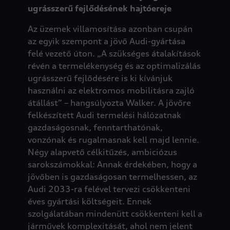
ugrásszerű fejlődésének hajtóereje
Az üzemek villamosítása azonban csupán
az egyik szempont a jövő Audi-gyártása
felé vezető úton. „A szükséges átalakítások
révén a termelékenység és az optimalizálás
ugrásszerű fejlődésére is ki kívánjuk
használni az elektromos mobilitásra zajló
átállást” – hangsúlyozta Walker. A jövőre
felkészített Audi termelési hálózatnak
gazdaságosnak, fenntarthatónak,
vonzónak és rugalmasnak kell majd lennie.
Négy alapvető célkitűzés, ambiciózus
sarokszámokkal: Annak érdekében, hogy a
jövőben is gazdaságosan termelhessen, az
Audi 2033-ra felével tervezi csökkenteni
éves gyártási költségeit. Ennek
szolgálatában mindenütt csökkenteni kell a
járművek komplexitását, ahol nem jelent