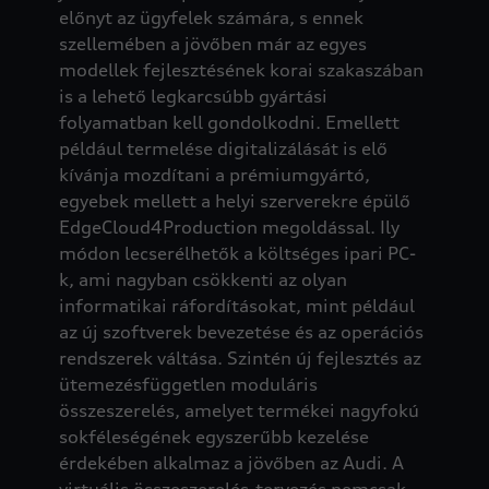
előnyt az ügyfelek számára, s ennek
szellemében a jövőben már az egyes
modellek fejlesztésének korai szakaszában
is a lehető legkarcsúbb gyártási
folyamatban kell gondolkodni. Emellett
például termelése digitalizálását is elő
kívánja mozdítani a prémiumgyártó,
egyebek mellett a helyi szerverekre épülő
EdgeCloud4Production megoldással. Ily
módon lecserélhetők a költséges ipari PC-
k, ami nagyban csökkenti az olyan
informatikai ráfordításokat, mint például
az új szoftverek bevezetése és az operációs
rendszerek váltása. Szintén új fejlesztés az
ütemezésfüggetlen moduláris
összeszerelés, amelyet termékei nagyfokú
sokféleségének egyszerűbb kezelése
érdekében alkalmaz a jövőben az Audi. A
virtuális összeszerelés-tervezés nemcsak