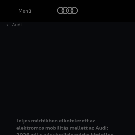
Menü
Audi
Teljes mértékben elkötelezett az
elektromos mobilitás mellett az Audi:
2026-tól a négykarikás márka kizárólag