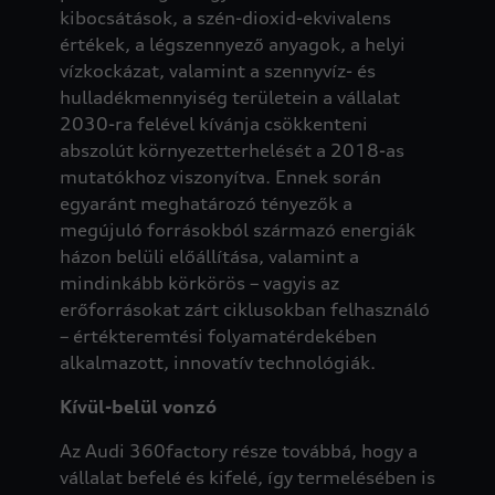
kibocsátások, a szén-dioxid-ekvivalens
értékek, a légszennyező anyagok, a helyi
vízkockázat, valamint a szennyvíz- és
hulladékmennyiség területein a vállalat
2030-ra felével kívánja csökkenteni
abszolút környezetterhelését a 2018-as
mutatókhoz viszonyítva. Ennek során
egyaránt meghatározó tényezők a
megújuló forrásokból származó energiák
házon belüli előállítása, valamint a
mindinkább körkörös – vagyis az
erőforrásokat zárt ciklusokban felhasználó
– értékteremtési folyamatérdekében
alkalmazott, innovatív technológiák.
Kívül-belül vonzó
Az Audi 360factory része továbbá, hogy a
vállalat befelé és kifelé, így termelésében is