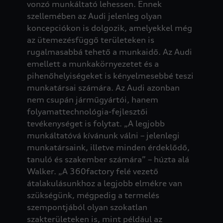
vonzó munkáltató lehessen. Ennek
szellemében az Audi jelenleg olyan
koncepciókon is dolgozik, amelyekkel még
az ütemezésfüggő területeken is
rugalmasabbá tehető a munkaidő. Az Audi
emellett a munkakörnyezetet és a
pihenőhelyiségeket is kényelmesebbé teszi
munkatársai számára. Az Audi azonban
nem csupán járműgyártói, hanem
folyamattechnológia-fejlesztői
tevékenységet is folytat. „A legjobb
munkáltatóvá kívánunk válni – jelenlegi
munkatársaink, illetve minden érdeklődő,
tanuló és szakember számára” – húzta alá
Walker. „A 360factory felé vezető
átalakulásunkhoz a legjobb elmékre van
szükségünk, mégpedig a termelés
szempontjából olyan szokatlan
szakterületeken is, mint például az