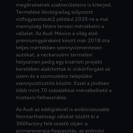
megőrzésének szakterületeire is kiterjed.
Termelése ökológiailag súlyozott
vízfogyasztását2 például 2035-re a mai
mennyiség felére tervezi mérsékelni a
vállalat. Az Audi México a világ első
prémiumgyáraként készít már 2018 óta
teljes mértékben szennyvízmentesen
autókat, a neckarsulmi termelési
helyszínen pedig egy kísérleti projekt
keretében alakítottak ki vízkörforgást az
üzem és a szomszédos települési
szennyvíztisztító között. Ezzel a jövőben
több mint 70 százalékkal mérsékelhető a
tisztavíz-felhasználás.
Az Audi az eddigieknél is ambiciózusabb
fenntarthatósági célokat tűzött ki a
360factory felé vezető útján: a
primerenergia-fogyasztás, az erőművi