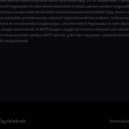
írás szerinti mérési eljárások során határozták meg. 2018. szeptember 1-jétől
ett fogyasztási és szén-dioxid-kibocsátási értékek számos esetben magasabb
omos energia adott jármű általi hasznosításának hatásfokától függ, hanem a v
dául szélesebb gumiabroncsok, valamint légkondicionáló berendezés, tetőcsom
llása és aerodinamikai tulajdonságai, ami által eltérő fogyasztási és szén-dio
 alapján számolandó. A WLTP alapján vizsgált járművekre irányadó szén-dioxid
djárművek esetében pedig a WLTP szerinti, g/km-ben megadott, súlyozott kombin
dők szolgálhatnak.
Ügyfeleknek
Innováci