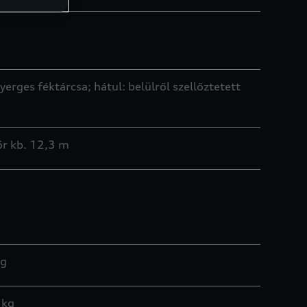
erges féktárcsa; hátul: belülről szellőztetett
r kb. 12,3 m
kg
 kg