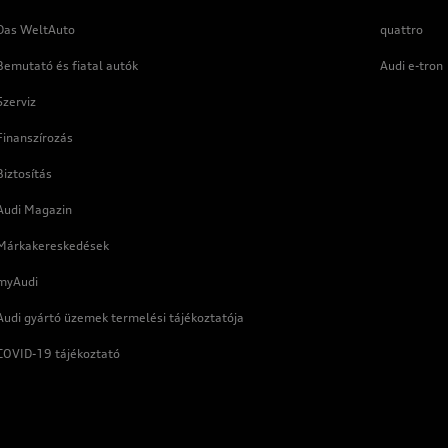
Das WeltAuto
quattro
Bemutató és fiatal autók
Audi e-tron
Szerviz
Finanszírozás
Biztosítás
Audi Magazin
Márkakereskedések
myAudi
Audi gyártó üzemek termelési tájékoztatója
COVID-19 tájékoztató