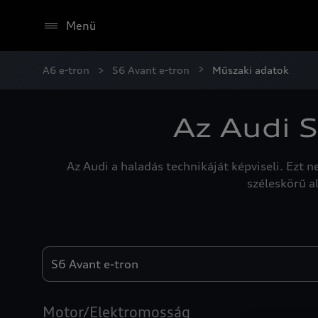
Menü
A6 e-tron
S6 Avant e-tron
Műszaki adatok
Az Audi S
Az Audi a haladás technikáját képviseli. Ez
széleskörű a
Engines
Motor/Elektromosság