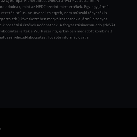
 az Új Európai Menetciklust (NEDC) a WLTP váltotta fel. A
ra adódnak, mint az NEDC szerint mért értékek. Egy-egy jármű
ezetési stílus, az útvonal és egyéb, nem műszaki tényezők is
agtartó stb.) következtében megváltozhatnak a jármű bizonyos
xid-kibocsátási értékek adódhatnak. A fogyasztásinorma-adó (NoVA)
-kibocsátási érték a WLTP szerinti, g/km-ben megadott kombinált
ált szén-dioxid-kibocsátás. További információval a
ó