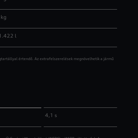
 kg
.422 l
gtartállyal értendő. Az extrafelszerelések megnövelhetik a jármű
4,1 s