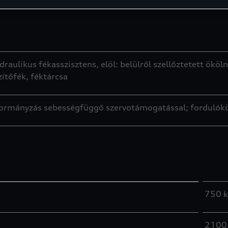
ulikus fékasszisztens, elöl: belülről szellőztetett ökölny
zítőfék, féktárcsa
kormányzás sebességfüggő szervotámogatással; fordulókö
750 
2100