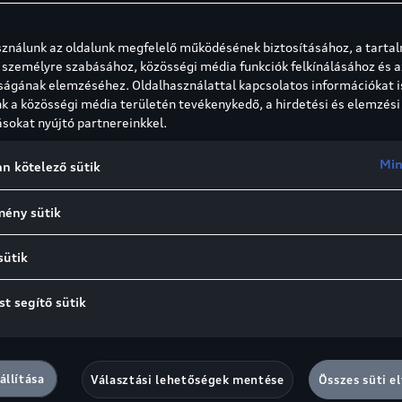
Elektromos
sználunk az oldalunk megfelelő működésének biztosításához, a tarta
 személyre szabásához, közösségi média funkciók felkínálásához és a
ságának elemzéséhez. Oldalhasználattal kapcsolatos információkat i
275/ 580 Nm (elöl/ há
 a közösségi média területén tevékenykedő, a hirdetési és elemzési
ásokat nyújtó partnereinkkel.
Lítium-ion
Min
n kötelező sütik
100 kWh
mény sütik
sütik
t segítő sütik
állítása
Választási lehetőségek mentése
Összes süti e