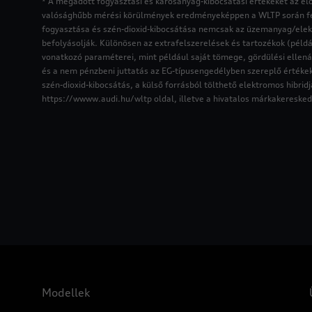
* A megadott fogyasztási és károsanyag-kibocsátási értékeket az elő
valósághűbb mérési körülmények eredményeképpen a WLTP során felv
fogyasztása és szén-dioxid-kibocsátása nemcsak az üzemanyag/elektr
befolyásolják. Különösen az extrafelszerelések és tartozékok (pél
vonatkozó paraméterei, mint például saját tömege, gördülési ellená
és a nem pénzbeni juttatás az EG-típusengedélyben szereplő értékek
szén-dioxid-kibocsátás, a külső forrásból tölthető elektromos hibri
https://wwww.audi.hu/wltp oldal, illetve a hivatalos márkakereske
Modellek