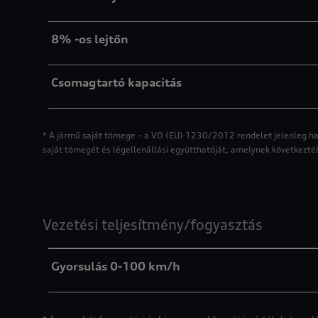
8% -os lejtőn
Csomagtartó kapacitás
* A jármű saját tömege – a VO (EU) 1230/2012 rendelet jelenleg hat
saját tömegét és légellenállási együtthatóját, amelynek következté
Vezetési teljesítmény/fogyasztás
Gyorsulás 0-100 km/h