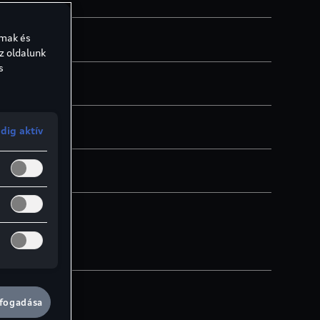
lmak és
z oldalunk
s
tul)
dig aktív
lfogadása