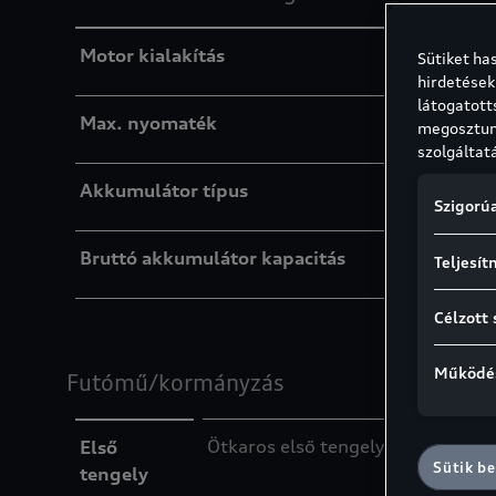
Motor kialakítás
Sütiket ha
hirdetések
látogatott
Max. nyomaték
megosztunk
szolgáltat
Akkumulátor típus
Szigorúa
Bruttó akkumulátor kapacitás
Teljesít
Célzott 
Működés
Futómű/kormányzás
Ötkaros első tengely
Első
Sütik be
tengely