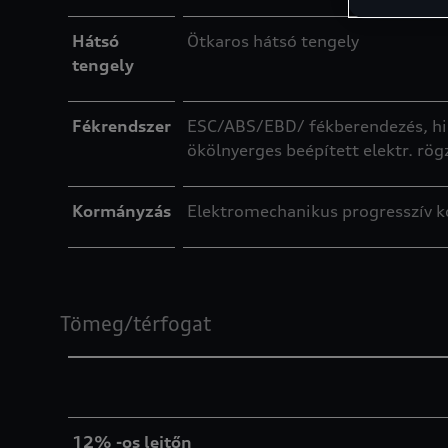
Hátsó
Ötkaros hátsó tengely
tengely
Fékrendszer
ESC/ABS/EBD/ fékberendezés, hidra
ökölnyerges beépített elektr. rög
Kormányzás
Elektromechanikus progresszív 
Tömeg/térfogat
12% -os lejtőn