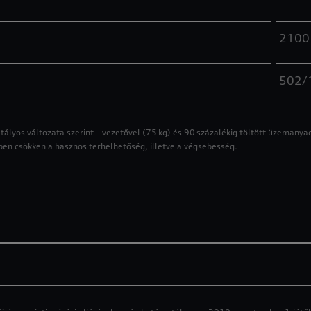
2100
502/1
ályos változata szerint – vezetővel (75 kg) és 90 százalékig töltött üzemanya
ben csökken a hasznos terhelhetőség, illetve a végsebesség.